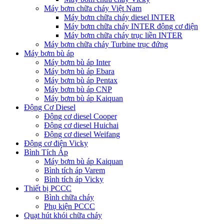
Máy bơm chữa cháy Việt Nam
Máy bơm chữa cháy diesel INTER
Máy bơm chữa cháy INTER động cơ điện
Máy bơm chữa cháy trục liền INTER
Máy bơm chữa cháy Turbine trục đứng
Máy bơm bù áp
Máy bơm bù áp Inter
Máy bơm bù áp Ebara
Máy bơm bù áp Pentax
Máy bơm bù áp CNP
Máy bơm bù áp Kaiquan
Động Cơ Diesel
Động cơ diesel Cooper
Động cơ diesel Huichai
Động cơ diesel Weifang
Động cơ điện Vicky
Bình Tích Áp
Máy bơm bù áp Kaiquan
Bình tích áp Varem
Bình tích áp Vicky
Thiết bị PCCC
Bình chữa cháy
Phụ kiện PCCC
Quạt hút khói chữa cháy