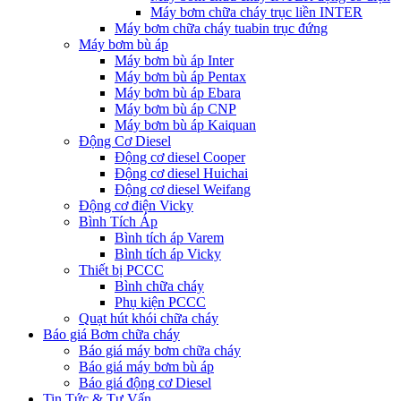
Máy bơm chữa cháy trục liền INTER
Máy bơm chữa cháy tuabin trục đứng
Máy bơm bù áp
Máy bơm bù áp Inter
Máy bơm bù áp Pentax
Máy bơm bù áp Ebara
Máy bơm bù áp CNP
Máy bơm bù áp Kaiquan
Động Cơ Diesel
Động cơ diesel Cooper
Động cơ diesel Huichai
Động cơ diesel Weifang
Động cơ điện Vicky
Bình Tích Áp
Bình tích áp Varem
Bình tích áp Vicky
Thiết bị PCCC
Bình chữa cháy
Phụ kiện PCCC
Quạt hút khói chữa cháy
Báo giá Bơm chữa cháy
Báo giá máy bơm chữa cháy
Báo giá máy bơm bù áp
Báo giá động cơ Diesel
Tin Tức & Tư Vấn