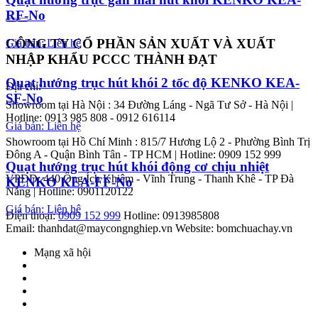
RF-No
CÔNG TY CỔ PHẦN SẢN XUẤT VÀ XUẤT
Giá bán: Liên hệ
NHẬP KHẨU PCCC THÀNH ĐẠT
Quạt hướng trục hút khói 2 tốc độ KENKO KEA-
Địa chỉ:
SF-No
Showroom tại Hà Nội : 34 Đường Láng - Ngã Tư Sở - Hà Nội |
Hotline: 0913 985 808 - 0912 616114
Giá bán: Liên hệ
Showroom tại Hồ Chí Minh : 815/7 Hương Lộ 2 - Phường Bình Trị
Đông A - Quận Bình Tân - TP HCM | Hotline: 0909 152 999
Quạt hướng trục hút khói động cơ chịu nhiệt
VPĐD: 440 Ông Ích Khiêm - Vĩnh Trung - Thanh Khê - TP Đà
KENKO KEA-FF-No
Nẵng | Hotline: 0901120122
Giá bán: Liên hệ
Điện thoại:
0909 152 999
Hotline: 0913985808
Email: thanhdat@maycongnghiep.vn
Website: bomchuachay.vn
Mạng xã hội