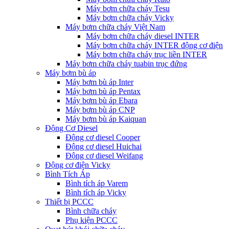
Máy bơm chữa cháy Tesu
Máy bơm chữa cháy Vicky
Máy bơm chữa cháy Việt Nam
Máy bơm chữa cháy diesel INTER
Máy bơm chữa cháy INTER động cơ điện
Máy bơm chữa cháy trục liền INTER
Máy bơm chữa cháy tuabin trục đứng
Máy bơm bù áp
Máy bơm bù áp Inter
Máy bơm bù áp Pentax
Máy bơm bù áp Ebara
Máy bơm bù áp CNP
Máy bơm bù áp Kaiquan
Động Cơ Diesel
Động cơ diesel Cooper
Động cơ diesel Huichai
Động cơ diesel Weifang
Động cơ điện Vicky
Bình Tích Áp
Bình tích áp Varem
Bình tích áp Vicky
Thiết bị PCCC
Bình chữa cháy
Phụ kiện PCCC