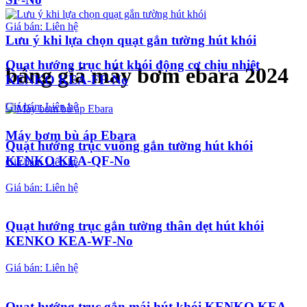
Giá bán: Liên hệ
Lưu ý khi lựa chọn quạt gắn tường hút khói
Quạt hướng trục hút khói động cơ chịu nhiệt
bảng giá máy bơm ebara 2024
KENKO KEA-FF-No
Giá bán: Liên hệ
Máy bơm bù áp Ebara
Quạt hướng trục vuông gắn tường hút khói
KENKO KEA-QF-No
Giá bán: Liên hệ
Giá bán: Liên hệ
Quạt hướng trục gắn tường thân dẹt hút khói
KENKO KEA-WF-No
Giá bán: Liên hệ
Quạt hướng trục gắn mái hút khói KENKO KEA-