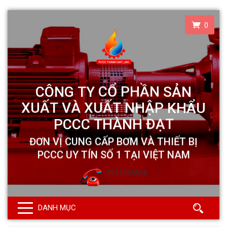
0
0913985808
DANH MỤC