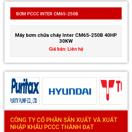
BƠM PCCC INTER CM65-250B
Máy bơm chữa cháy Inter CM65-250B 40HP
30KW
Giá bán: Liên hệ
CÔNG TY CỔ PHẦN SẢN XUẤT VÀ XUẤT
NHẬP KHẨU PCCC THÀNH ĐẠT