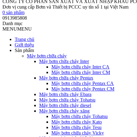
CÔNG TY CỔ PHẦN SẢN XUẤT VÀ XUẤT NHẬP KHẨU P
Đơn vị cung cấp Bơm và Thiết bị PCCC uy tín số 1 tại Việt Nam
0
sản phẩm
0913985808
Danh mục
MENU
MENU
Trang chủ
Giới thiệu
Sản phẩm
Máy bơm chữa cháy
Máy bơm chữa cháy Inter
Máy bơm chữa cháy Inter CA
Máy bơm chữa cháy Inter CM
Máy bơm chữa cháy Pentax
Máy bơm chữa cháy Pentax CA
Máy bơm chữa cháy Pentax CM
Máy bơm chữa cháy Ebara
Máy bơm chữa cháy Tohatsu
Máy bơm chữa cháy diesel
Máy bơm chữa cháy xăng
Máy bơm chữa cháy Tohatsu
Máy bơm chữa cháy Kato
Máy bơm chữa cháy Tesu
Máy bơm chữa cháy Vicky