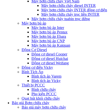
Máy bơm chữa cháy Việt Nam
Máy bơm chữa cháy diesel INTER
Máy bơm chữa cháy INTER động cơ điện
Máy bơm chữa cháy trục liền INTER
Máy bơm chữa cháy tuabin trục đứng
Máy bơm bù áp
Máy bơm bù áp Inter
Máy bơm bù áp Pentax
Máy bơm bù áp Ebara
Máy bơm bù áp CNP
Máy bơm bù áp Kaiquan
Động Cơ Diesel
Động cơ diesel Cooper
Động cơ diesel Huichai
Động cơ diesel Weifang
Động cơ điện Vicky
Bình Tích Áp
Bình tích áp Varem
Bình tích áp Vicky
Thiết bị PCCC
Bình chữa cháy
Phụ kiện PCCC
Quạt hút khói chữa cháy
Báo giá Bơm chữa cháy
Báo giá máy bơm chữa cháy