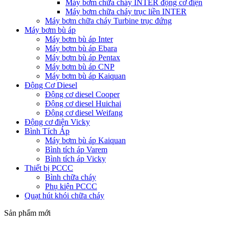
Máy bơm chữa cháy INTER động cơ điện
Máy bơm chữa cháy trục liền INTER
Máy bơm chữa cháy Turbine trục đứng
Máy bơm bù áp
Máy bơm bù áp Inter
Máy bơm bù áp Ebara
Máy bơm bù áp Pentax
Máy bơm bù áp CNP
Máy bơm bù áp Kaiquan
Động Cơ Diesel
Động cơ diesel Cooper
Động cơ diesel Huichai
Động cơ diesel Weifang
Động cơ điện Vicky
Bình Tích Áp
Máy bơm bù áp Kaiquan
Bình tích áp Varem
Bình tích áp Vicky
Thiết bị PCCC
Bình chữa cháy
Phụ kiện PCCC
Quạt hút khói chữa cháy
Sản phẩm mới