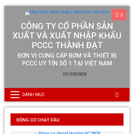
0
0913985808
DANH MỤC
ĐỘNG CƠ CHẠY DẦU