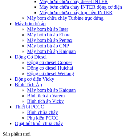
Máy bơm chữa cháy diesel INTER
Máy bơm chữa cháy INTER động cơ điện
Máy bơm chữa cháy trục liền INTER
Máy bơm chữa cháy Turbine trục đứng
Máy bơm bù áp
Máy bơm bù áp Inter
Máy bơm bù áp Ebara
Máy bơm bù áp Pentax
Máy bơm bù áp CNP
Máy bơm bù áp Kaiquan
Động Cơ Diesel
Động cơ diesel Cooper
Động cơ diesel Huichai
Động cơ diesel Weifang
Động cơ điện Vicky
Bình Tích Áp
Máy bơm bù áp Kaiquan
Bình tích áp Varem
Bình tích áp Vicky
Thiết bị PCCC
Bình chữa cháy
Phụ kiện PCCC
Quạt hút khói chữa cháy
Sản phẩm mới