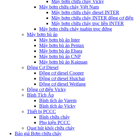
Máy bơm chữa cháy Vicky
Máy bơm chữa cháy Việt Nam
Máy bơm chữa cháy diesel INTER
Máy bơm chữa cháy INTER động cơ điện
Máy bơm chữa cháy trục liền INTER
Máy bơm chữa cháy tuabin trục đứng
Máy bơm bù áp
Máy bơm bù áp Inter
Máy bơm bù áp Pentax
Máy bơm bù áp Ebara
Máy bơm bù áp CNP
Máy bơm bù áp Kaiquan
Động Cơ Diesel
Động cơ diesel Cooper
Động cơ diesel Huichai
Động cơ diesel Weifang
Động cơ điện Vicky
Bình Tích Áp
Bình tích áp Varem
Bình tích áp Vicky
Thiết bị PCCC
Bình chữa cháy
Phụ kiện PCCC
Quạt hút khói chữa cháy
Báo giá Bơm chữa cháy