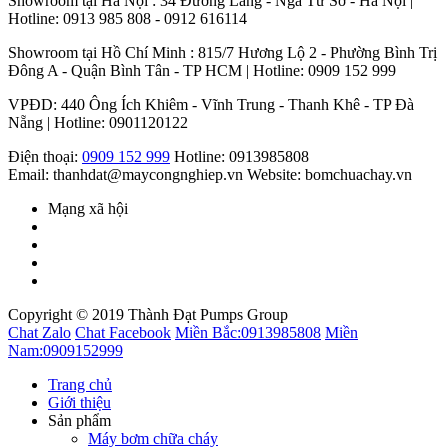
Showroom tại Hà Nội : 34 Đường Láng - Ngã Tư Sở - Hà Nội |
Hotline: 0913 985 808 - 0912 616114
Showroom tại Hồ Chí Minh : 815/7 Hương Lộ 2 - Phường Bình Trị
Đông A - Quận Bình Tân - TP HCM | Hotline: 0909 152 999
VPĐD: 440 Ông Ích Khiêm - Vĩnh Trung - Thanh Khê - TP Đà
Nẵng | Hotline: 0901120122
Điện thoại:
0909 152 999
Hotline: 0913985808
Email: thanhdat@maycongnghiep.vn
Website: bomchuachay.vn
Mạng xã hội
Copyright © 2019 Thành Đạt Pumps Group
Chat Zalo
Chat Facebook
Miền Bắc:
0913985808
Miền
Nam:
0909152999
Trang chủ
Giới thiệu
Sản phẩm
Máy bơm chữa cháy