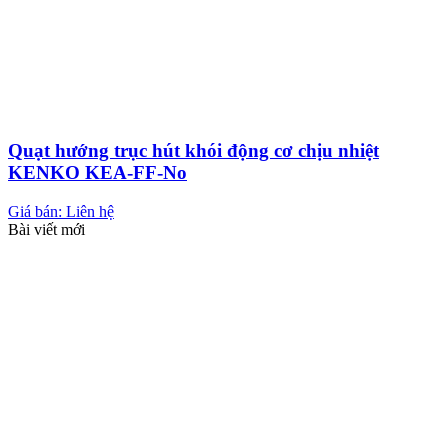
Quạt hướng trục hút khói động cơ chịu nhiệt
KENKO KEA-FF-No
Giá bán: Liên hệ
Bài viết mới