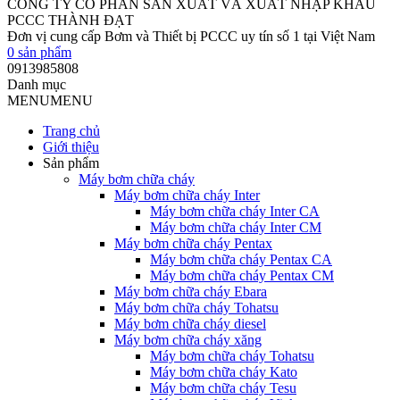
CÔNG TY CỔ PHẦN SẢN XUẤT VÀ XUẤT NHẬP KHẨU
PCCC THÀNH ĐẠT
Đơn vị cung cấp Bơm và Thiết bị PCCC uy tín số 1 tại Việt Nam
0
sản phẩm
0913985808
Danh mục
MENU
MENU
Trang chủ
Giới thiệu
Sản phẩm
Máy bơm chữa cháy
Máy bơm chữa cháy Inter
Máy bơm chữa cháy Inter CA
Máy bơm chữa cháy Inter CM
Máy bơm chữa cháy Pentax
Máy bơm chữa cháy Pentax CA
Máy bơm chữa cháy Pentax CM
Máy bơm chữa cháy Ebara
Máy bơm chữa cháy Tohatsu
Máy bơm chữa cháy diesel
Máy bơm chữa cháy xăng
Máy bơm chữa cháy Tohatsu
Máy bơm chữa cháy Kato
Máy bơm chữa cháy Tesu