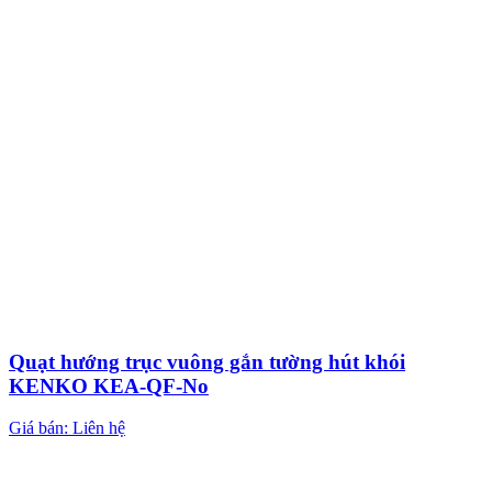
Quạt hướng trục vuông gắn tường hút khói
KENKO KEA-QF-No
Giá bán: Liên hệ