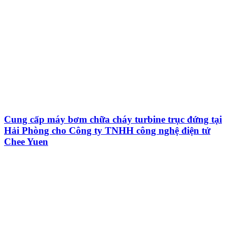
Cung cấp máy bơm chữa cháy turbine trục đứng tại
Hải Phòng cho Công ty TNHH công nghệ điện tử
Chee Yuen