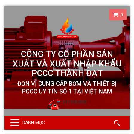
0
0913985808
DANH MỤC