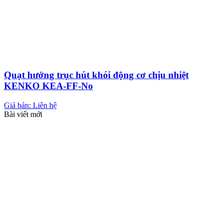
Quạt hướng trục hút khói động cơ chịu nhiệt
KENKO KEA-FF-No
Giá bán: Liên hệ
Bài viết mới