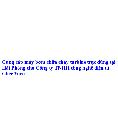
Cung cấp máy bơm chữa cháy turbine trục đứng tại
Hải Phòng cho Công ty TNHH công nghệ điện tử
Chee Yuen