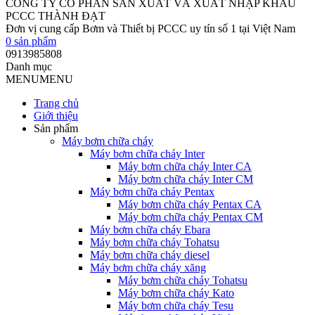
CÔNG TY CỔ PHẦN SẢN XUẤT VÀ XUẤT NHẬP KHẨU
PCCC THÀNH ĐẠT
Đơn vị cung cấp Bơm và Thiết bị PCCC uy tín số 1 tại Việt Nam
0
sản phẩm
0913985808
Danh mục
MENU
MENU
Trang chủ
Giới thiệu
Sản phẩm
Máy bơm chữa cháy
Máy bơm chữa cháy Inter
Máy bơm chữa cháy Inter CA
Máy bơm chữa cháy Inter CM
Máy bơm chữa cháy Pentax
Máy bơm chữa cháy Pentax CA
Máy bơm chữa cháy Pentax CM
Máy bơm chữa cháy Ebara
Máy bơm chữa cháy Tohatsu
Máy bơm chữa cháy diesel
Máy bơm chữa cháy xăng
Máy bơm chữa cháy Tohatsu
Máy bơm chữa cháy Kato
Máy bơm chữa cháy Tesu