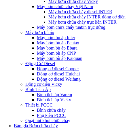
Máy bơm chữa cháy Vicky
Máy bơm chữa cháy Việt Nam
Máy bơm chữa cháy diesel INTER
Máy bơm chữa cháy INTER động cơ điện
Máy bơm chữa cháy trục liền INTER
Máy bơm chữa cháy tuabin trục đứng
Máy bơm bù áp
Máy bơm bù áp Inter
Máy bơm bù áp Pentax
Máy bơm bù áp Ebara
Máy bơm bù áp CNP
Máy bơm bù áp Kaiquan
Động Cơ Diesel
Động cơ diesel Cooper
Động cơ diesel Huichai
Động cơ diesel Weifang
Động cơ điện Vicky
Bình Tích Áp
Bình tích áp Varem
Bình tích áp Vicky
Thiết bị PCCC
Bình chữa cháy
Phụ kiện PCCC
Quạt hút khói chữa cháy
Báo giá Bơm chữa cháy