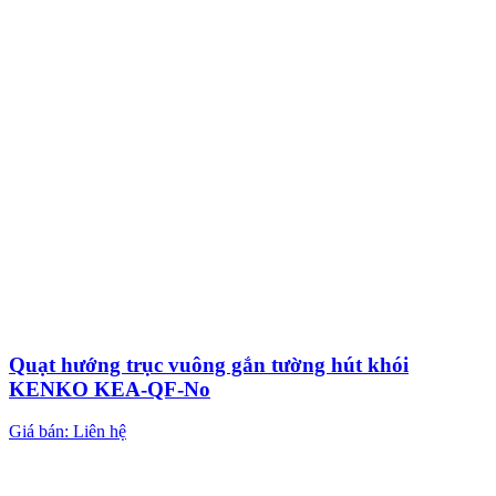
Quạt hướng trục vuông gắn tường hút khói
KENKO KEA-QF-No
Giá bán: Liên hệ