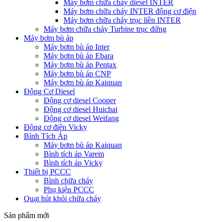
Máy bơm chữa cháy diesel INTER
Máy bơm chữa cháy INTER động cơ điện
Máy bơm chữa cháy trục liền INTER
Máy bơm chữa cháy Turbine trục đứng
Máy bơm bù áp
Máy bơm bù áp Inter
Máy bơm bù áp Ebara
Máy bơm bù áp Pentax
Máy bơm bù áp CNP
Máy bơm bù áp Kaiquan
Động Cơ Diesel
Động cơ diesel Cooper
Động cơ diesel Huichai
Động cơ diesel Weifang
Động cơ điện Vicky
Bình Tích Áp
Máy bơm bù áp Kaiquan
Bình tích áp Varem
Bình tích áp Vicky
Thiết bị PCCC
Bình chữa cháy
Phụ kiện PCCC
Quạt hút khói chữa cháy
Sản phẩm mới