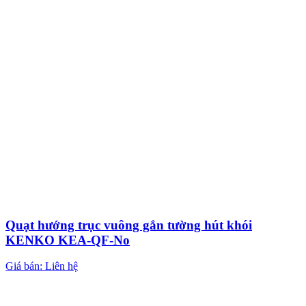
Quạt hướng trục vuông gắn tường hút khói
KENKO KEA-QF-No
Giá bán: Liên hệ