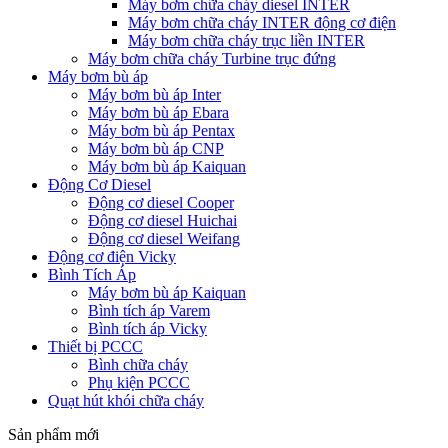
Máy bơm chữa cháy diesel INTER
Máy bơm chữa cháy INTER động cơ điện
Máy bơm chữa cháy trục liền INTER
Máy bơm chữa cháy Turbine trục đứng
Máy bơm bù áp
Máy bơm bù áp Inter
Máy bơm bù áp Ebara
Máy bơm bù áp Pentax
Máy bơm bù áp CNP
Máy bơm bù áp Kaiquan
Động Cơ Diesel
Động cơ diesel Cooper
Động cơ diesel Huichai
Động cơ diesel Weifang
Động cơ điện Vicky
Bình Tích Áp
Máy bơm bù áp Kaiquan
Bình tích áp Varem
Bình tích áp Vicky
Thiết bị PCCC
Bình chữa cháy
Phụ kiện PCCC
Quạt hút khói chữa cháy
Sản phẩm mới