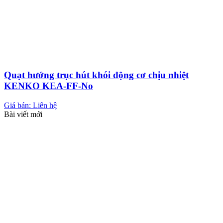
Quạt hướng trục hút khói động cơ chịu nhiệt
KENKO KEA-FF-No
Giá bán: Liên hệ
Bài viết mới