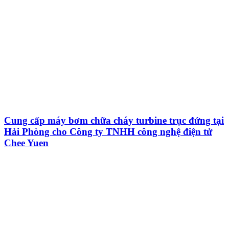
Cung cấp máy bơm chữa cháy turbine trục đứng tại
Hải Phòng cho Công ty TNHH công nghệ điện tử
Chee Yuen