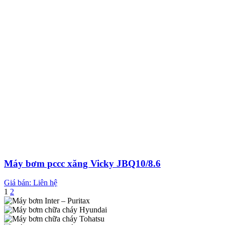
Máy bơm pccc xăng Vicky JBQ10/8.6
Giá bán: Liên hệ
1
2