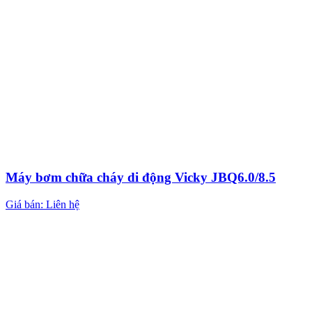
Máy bơm chữa cháy di động Vicky JBQ6.0/8.5
Giá bán: Liên hệ