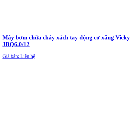
Máy bơm chữa cháy xách tay động cơ xăng Vicky
JBQ6.0/12
Giá bán: Liên hệ