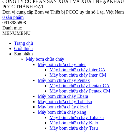
CÔNG TY CỔ PHẦN SẢN XUẤT VÀ XUẤT NHẬP KHẨU
PCCC THÀNH ĐẠT
Đơn vị cung cấp Bơm và Thiết bị PCCC uy tín số 1 tại Việt Nam
0
sản phẩm
0913985808
Danh mục
MENU
MENU
Trang chủ
Giới thiệu
Sản phẩm
Máy bơm chữa cháy
Máy bơm chữa cháy Inter
Máy bơm chữa cháy Inter CA
Máy bơm chữa cháy Inter CM
Máy bơm chữa cháy Pentax
Máy bơm chữa cháy Pentax CA
Máy bơm chữa cháy Pentax CM
Máy bơm chữa cháy Ebara
Máy bơm chữa cháy Tohatsu
Máy bơm chữa cháy diesel
Máy bơm chữa cháy xăng
Máy bơm chữa cháy Tohatsu
Máy bơm chữa cháy Kato
Máy bơm chữa cháy Tesu