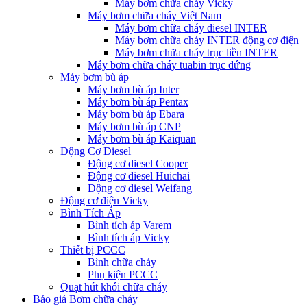
Máy bơm chữa cháy Vicky
Máy bơm chữa cháy Việt Nam
Máy bơm chữa cháy diesel INTER
Máy bơm chữa cháy INTER động cơ điện
Máy bơm chữa cháy trục liền INTER
Máy bơm chữa cháy tuabin trục đứng
Máy bơm bù áp
Máy bơm bù áp Inter
Máy bơm bù áp Pentax
Máy bơm bù áp Ebara
Máy bơm bù áp CNP
Máy bơm bù áp Kaiquan
Động Cơ Diesel
Động cơ diesel Cooper
Động cơ diesel Huichai
Động cơ diesel Weifang
Động cơ điện Vicky
Bình Tích Áp
Bình tích áp Varem
Bình tích áp Vicky
Thiết bị PCCC
Bình chữa cháy
Phụ kiện PCCC
Quạt hút khói chữa cháy
Báo giá Bơm chữa cháy