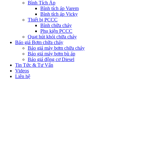
Bình Tích Áp
Bình tích áp Varem
Bình tích áp Vicky
Thiết bị PCCC
Bình chữa cháy
Phụ kiện PCCC
Quạt hút khói chữa cháy
Báo giá Bơm chữa cháy
Báo giá máy bơm chữa cháy
Báo giá máy bơm bù áp
Báo giá động cơ Diesel
Tin Tức & Tư Vấn
Videos
Liên hệ