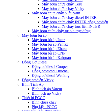
Máy bơm chữa cháy Tesu
Máy bơm chữa cháy Vicky
Máy bơm chữa cháy Việt Nam
Máy bơm chữa cháy diesel INTER
Máy bơm chữa cháy INTER động cơ điện
Máy bơm chữa cháy trục liền INTER
Máy bơm chữa cháy tuabin trục đứng
Máy bơm bù áp
Máy bơm bù áp Inter
Máy bơm bù áp Pentax
Máy bơm bù áp Ebara
Máy bơm bù áp CNP
Máy bơm bù áp Kaiquan
Động Cơ Diesel
Động cơ diesel Cooper
Động cơ diesel Huichai
Động cơ diesel Weifang
Động cơ điện Vicky
Bình Tích Áp
Bình tích áp Varem
Bình tích áp Vicky
Thiết bị PCCC
Bình chữa cháy
Phụ kiện PCCC