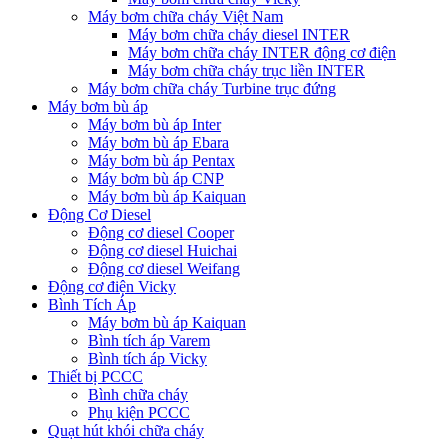
Máy bơm chữa cháy Việt Nam
Máy bơm chữa cháy diesel INTER
Máy bơm chữa cháy INTER động cơ điện
Máy bơm chữa cháy trục liền INTER
Máy bơm chữa cháy Turbine trục đứng
Máy bơm bù áp
Máy bơm bù áp Inter
Máy bơm bù áp Ebara
Máy bơm bù áp Pentax
Máy bơm bù áp CNP
Máy bơm bù áp Kaiquan
Động Cơ Diesel
Động cơ diesel Cooper
Động cơ diesel Huichai
Động cơ diesel Weifang
Động cơ điện Vicky
Bình Tích Áp
Máy bơm bù áp Kaiquan
Bình tích áp Varem
Bình tích áp Vicky
Thiết bị PCCC
Bình chữa cháy
Phụ kiện PCCC
Quạt hút khói chữa cháy