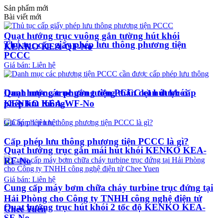
Sản phẩm mới
Bài viết mới
Quạt hướng trục vuông gắn tường hút khói
Thủ tục cấp giấy phép lưu thông phương tiện
KENKO KEA-QF-No
PCCC
Giá bán: Liên hệ
Quạt hướng trục gắn tường thân dẹt hút khói
Danh mục các phương tiện PCCC cần được cấp
KENKO KEA-WF-No
phép lưu thông
Giá bán: Liên hệ
Cấp phép lưu thông phương tiện PCCC là gì?
Quạt hướng trục gắn mái hút khói KENKO KEA-
RF-No
Giá bán: Liên hệ
Cung cấp máy bơm chữa cháy turbine trục đứng tại
Hải Phòng cho Công ty TNHH công nghệ điện tử
Quạt hướng trục hút khói 2 tốc độ KENKO KEA-
Chee Yuen
SF-No