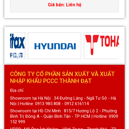
Giá bán: Liên hệ
CÔNG TY CỔ PHẦN SẢN XUẤT VÀ XUẤT
NHẬP KHẨU PCCC THÀNH ĐẠT
Địa chỉ:
Showroom tại Hà Nội : 34 Đường Láng - Ngã Tư Sở - Hà
Nội | Hotline: 0913 985 808 - 0912 616114
Showroom tại Hồ Chí Minh : 815/7 Hương Lộ 2 - Phường
Bình Trị Đông A - Quận Bình Tân - TP HCM | Hotline: 0909
152 999