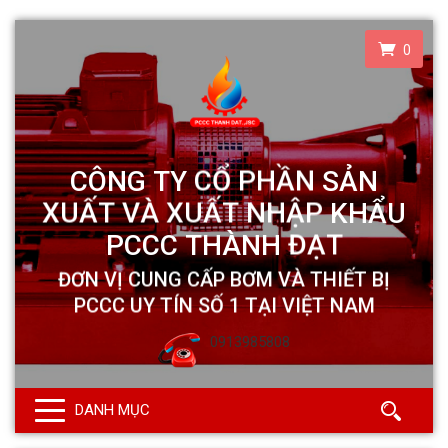
0
0913985808
DANH MỤC