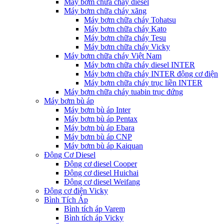
Máy bơm chữa cháy diesel
Máy bơm chữa cháy xăng
Máy bơm chữa cháy Tohatsu
Máy bơm chữa cháy Kato
Máy bơm chữa cháy Tesu
Máy bơm chữa cháy Vicky
Máy bơm chữa cháy Việt Nam
Máy bơm chữa cháy diesel INTER
Máy bơm chữa cháy INTER động cơ điện
Máy bơm chữa cháy trục liền INTER
Máy bơm chữa cháy tuabin trục đứng
Máy bơm bù áp
Máy bơm bù áp Inter
Máy bơm bù áp Pentax
Máy bơm bù áp Ebara
Máy bơm bù áp CNP
Máy bơm bù áp Kaiquan
Động Cơ Diesel
Động cơ diesel Cooper
Động cơ diesel Huichai
Động cơ diesel Weifang
Động cơ điện Vicky
Bình Tích Áp
Bình tích áp Varem
Bình tích áp Vicky