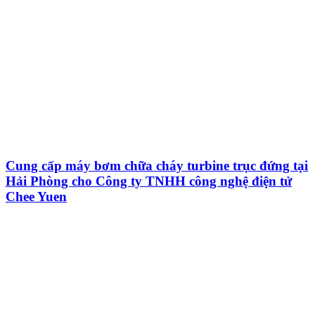
Cung cấp máy bơm chữa cháy turbine trục đứng tại
Hải Phòng cho Công ty TNHH công nghệ điện tử
Chee Yuen