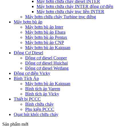
Máy bơm chữa cháy diesel INTER
Máy bơm chữa cháy INTER động cơ điện
Máy bơm chữa cháy trục liền INTER
Máy bơm chữa cháy Turbine trục đứng
Máy bơm bù áp
Máy bơm bù áp Inter
Máy bơm bù áp Ebara
Máy bơm bù áp Pentax
Máy bơm bù áp CNP
Máy bơm bù áp Kaiquan
Động Cơ Diesel
Động cơ diesel Cooper
Động cơ diesel Huichai
Động cơ diesel Weifang
Động cơ điện Vicky
Bình Tích Áp
Máy bơm bù áp Kaiquan
Bình tích áp Varem
Bình tích áp Vicky
Thiết bị PCCC
Bình chữa cháy
Phụ kiện PCCC
Quạt hút khói chữa cháy
Sản phẩm mới