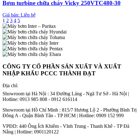
Bơm turbine chữa cháy Vicky 250VTC480-30
Giá bán: Liên hệ
1
2
3
4
5
CÔNG TY CỔ PHẦN SẢN XUẤT VÀ XUẤT
NHẬP KHẨU PCCC THÀNH ĐẠT
Địa chỉ:
Showroom tại Hà Nội : 34 Đường Láng - Ngã Tư Sở - Hà Nội |
Hotline: 0913 985 808 - 0912 616114
Showroom tại Hồ Chí Minh : 815/7 Hương Lộ 2 - Phường Bình Trị
Đông A - Quận Bình Tân - TP HCM | Hotline: 0909 152 999
VPĐD: 440 Ông Ích Khiêm - Vĩnh Trung - Thanh Khê - TP Đà
Nẵng | Hotline: 0901120122