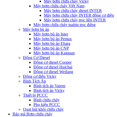
Máy bơm chữa cháy Vicky
Máy bơm chữa cháy Việt Nam
Máy bơm chữa cháy diesel INTER
Máy bơm chữa cháy INTER động cơ điện
Máy bơm chữa cháy trục liền INTER
Máy bơm chữa cháy tuabin trục đứng
Máy bơm bù áp
Máy bơm bù áp Inter
Máy bơm bù áp Pentax
Máy bơm bù áp Ebara
Máy bơm bù áp CNP
Máy bơm bù áp Kaiquan
Động Cơ Diesel
Động cơ diesel Cooper
Động cơ diesel Huichai
Động cơ diesel Weifang
Động cơ điện Vicky
Bình Tích Áp
Bình tích áp Varem
Bình tích áp Vicky
Thiết bị PCCC
Bình chữa cháy
Phụ kiện PCCC
Quạt hút khói chữa cháy
Báo giá Bơm chữa cháy