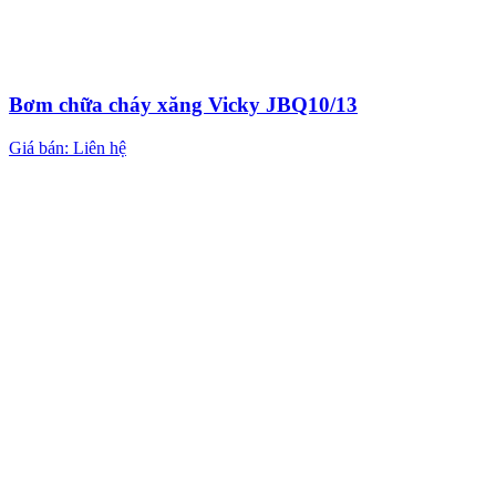
Bơm chữa cháy xăng Vicky JBQ10/13
Giá bán: Liên hệ