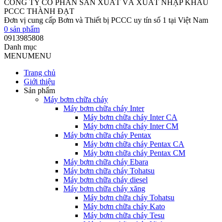
CÔNG TY CỔ PHẦN SẢN XUẤT VÀ XUẤT NHẬP KHẨU
PCCC THÀNH ĐẠT
Đơn vị cung cấp Bơm và Thiết bị PCCC uy tín số 1 tại Việt Nam
0
sản phẩm
0913985808
Danh mục
MENU
MENU
Trang chủ
Giới thiệu
Sản phẩm
Máy bơm chữa cháy
Máy bơm chữa cháy Inter
Máy bơm chữa cháy Inter CA
Máy bơm chữa cháy Inter CM
Máy bơm chữa cháy Pentax
Máy bơm chữa cháy Pentax CA
Máy bơm chữa cháy Pentax CM
Máy bơm chữa cháy Ebara
Máy bơm chữa cháy Tohatsu
Máy bơm chữa cháy diesel
Máy bơm chữa cháy xăng
Máy bơm chữa cháy Tohatsu
Máy bơm chữa cháy Kato
Máy bơm chữa cháy Tesu