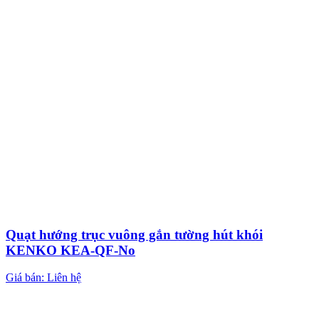
Quạt hướng trục vuông gắn tường hút khói
KENKO KEA-QF-No
Giá bán: Liên hệ