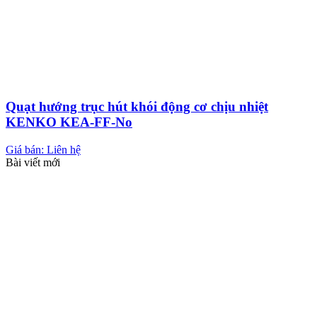
Quạt hướng trục hút khói động cơ chịu nhiệt
KENKO KEA-FF-No
Giá bán: Liên hệ
Bài viết mới