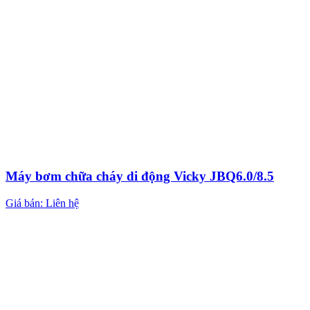
Máy bơm chữa cháy di động Vicky JBQ6.0/8.5
Giá bán: Liên hệ