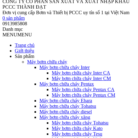
CÔNG TY CỔ PHẦN SẢN XUẤT VÀ XUẤT NHẬP KHẨU
PCCC THÀNH ĐẠT
Đơn vị cung cấp Bơm và Thiết bị PCCC uy tín số 1 tại Việt Nam
0
sản phẩm
0913985808
Danh mục
MENU
MENU
Trang chủ
Giới thiệu
Sản phẩm
Máy bơm chữa cháy
Máy bơm chữa cháy Inter
Máy bơm chữa cháy Inter CA
Máy bơm chữa cháy Inter CM
Máy bơm chữa cháy Pentax
Máy bơm chữa cháy Pentax CA
Máy bơm chữa cháy Pentax CM
Máy bơm chữa cháy Ebara
Máy bơm chữa cháy Tohatsu
Máy bơm chữa cháy diesel
Máy bơm chữa cháy xăng
Máy bơm chữa cháy Tohatsu
Máy bơm chữa cháy Kato
Máy bơm chữa cháy Tesu