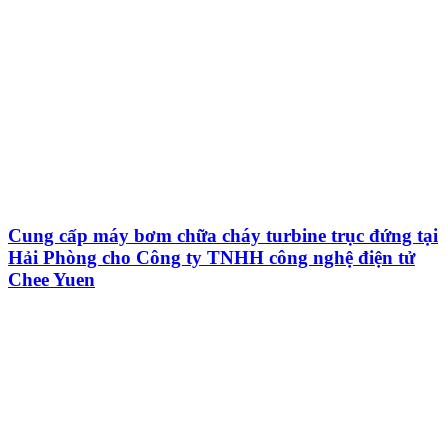
Cung cấp máy bơm chữa cháy turbine trục đứng tại
Hải Phòng cho Công ty TNHH công nghệ điện tử
Chee Yuen