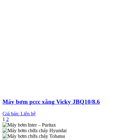
Máy bơm pccc xăng Vicky JBQ10/8.6
Giá bán: Liên hệ
1
2