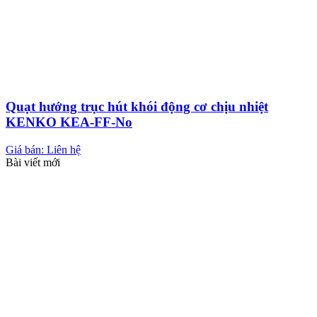
Quạt hướng trục hút khói động cơ chịu nhiệt
KENKO KEA-FF-No
Giá bán: Liên hệ
Bài viết mới