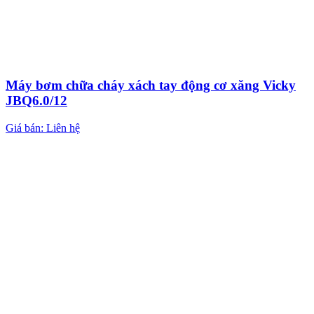
Máy bơm chữa cháy xách tay động cơ xăng Vicky
JBQ6.0/12
Giá bán: Liên hệ