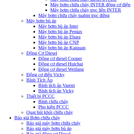
Máy bơm chữa cháy INTER động cơ điện
Máy bơm chữa cháy trục liền INTER
Máy bơm chữa cháy tuabin trục đứng
Máy bơm bù áp
Máy bơm bù áp Inter
Máy bơm bù áp Pentax
Máy bơm bù áp Ebara
Máy bơm bù áp CNP
Máy bơm bù áp Kaiquan
Động Cơ Diesel
Động cơ diesel Cooper
Động cơ diesel Huichai
Động cơ diesel Weifang
Động cơ điện Vicky
Bình Tích Áp
Bình tích áp Varem
Bình tích áp Vicky
Thiết bị PCCC
Bình chữa cháy
Phụ kiện PCCC
Quạt hút khói chữa cháy
Báo giá Bơm chữa cháy
Báo giá máy bơm chữa cháy
Báo giá máy bơm bù áp
Báo giá động cơ Diesel