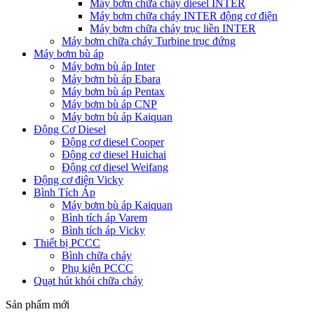
Máy bơm chữa cháy diesel INTER
Máy bơm chữa cháy INTER động cơ điện
Máy bơm chữa cháy trục liền INTER
Máy bơm chữa cháy Turbine trục đứng
Máy bơm bù áp
Máy bơm bù áp Inter
Máy bơm bù áp Ebara
Máy bơm bù áp Pentax
Máy bơm bù áp CNP
Máy bơm bù áp Kaiquan
Động Cơ Diesel
Động cơ diesel Cooper
Động cơ diesel Huichai
Động cơ diesel Weifang
Động cơ điện Vicky
Bình Tích Áp
Máy bơm bù áp Kaiquan
Bình tích áp Varem
Bình tích áp Vicky
Thiết bị PCCC
Bình chữa cháy
Phụ kiện PCCC
Quạt hút khói chữa cháy
Sản phẩm mới