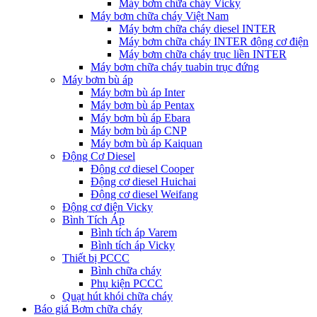
Máy bơm chữa cháy Vicky
Máy bơm chữa cháy Việt Nam
Máy bơm chữa cháy diesel INTER
Máy bơm chữa cháy INTER động cơ điện
Máy bơm chữa cháy trục liền INTER
Máy bơm chữa cháy tuabin trục đứng
Máy bơm bù áp
Máy bơm bù áp Inter
Máy bơm bù áp Pentax
Máy bơm bù áp Ebara
Máy bơm bù áp CNP
Máy bơm bù áp Kaiquan
Động Cơ Diesel
Động cơ diesel Cooper
Động cơ diesel Huichai
Động cơ diesel Weifang
Động cơ điện Vicky
Bình Tích Áp
Bình tích áp Varem
Bình tích áp Vicky
Thiết bị PCCC
Bình chữa cháy
Phụ kiện PCCC
Quạt hút khói chữa cháy
Báo giá Bơm chữa cháy