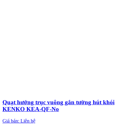
Quạt hướng trục vuông gắn tường hút khói
KENKO KEA-QF-No
Giá bán: Liên hệ