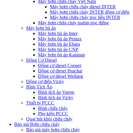
Máy bơm chữa cháy Việt Nam
Máy bơm chữa cháy diesel INTER
Máy bơm chữa cháy INTER động cơ điện
Máy bơm chữa cháy trục liền INTER
Máy bơm chữa cháy tuabin trục đứng
Máy bơm bù áp
Máy bơm bù áp Inter
Máy bơm bù áp Pentax
Máy bơm bù áp Ebara
Máy bơm bù áp CNP
Máy bơm bù áp Kaiquan
Động Cơ Diesel
Động cơ diesel Cooper
Động cơ diesel Huichai
Động cơ diesel Weifang
Động cơ điện Vicky
Bình Tích Áp
Bình tích áp Varem
Bình tích áp Vicky
Thiết bị PCCC
Bình chữa cháy
Phụ kiện PCCC
Quạt hút khói chữa cháy
Báo giá Bơm chữa cháy
Báo giá máy bơm chữa cháy