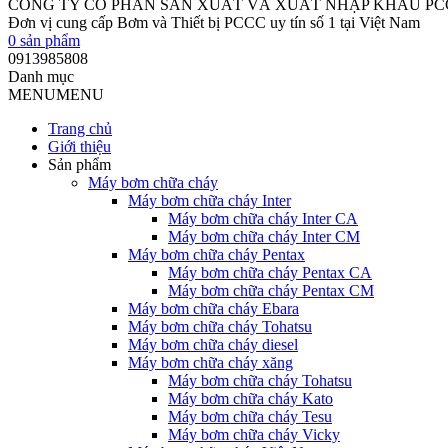
CÔNG TY CỔ PHẦN SẢN XUẤT VÀ XUẤT NHẬP KHẨU P
Đơn vị cung cấp Bơm và Thiết bị PCCC uy tín số 1 tại Việt Nam
0
sản phẩm
0913985808
Danh mục
MENU
MENU
Trang chủ
Giới thiệu
Sản phẩm
Máy bơm chữa cháy
Máy bơm chữa cháy Inter
Máy bơm chữa cháy Inter CA
Máy bơm chữa cháy Inter CM
Máy bơm chữa cháy Pentax
Máy bơm chữa cháy Pentax CA
Máy bơm chữa cháy Pentax CM
Máy bơm chữa cháy Ebara
Máy bơm chữa cháy Tohatsu
Máy bơm chữa cháy diesel
Máy bơm chữa cháy xăng
Máy bơm chữa cháy Tohatsu
Máy bơm chữa cháy Kato
Máy bơm chữa cháy Tesu
Máy bơm chữa cháy Vicky