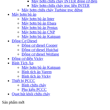
Máy bơm chữa cháy INTER động cơ điện
Máy bơm chữa cháy trục liền INTER
Máy bơm chữa cháy Turbine trục đứng
Máy bơm bù áp
Máy bơm bù áp Inter
Máy bơm bù áp Ebara
Máy bơm bù áp Pentax
Máy bơm bù áp CNP
Máy bơm bù áp Kaiquan
Động Cơ Diesel
Động cơ diesel Cooper
Động cơ diesel Huichai
Động cơ diesel Weifang
Động cơ điện Vicky
Bình Tích Áp
Máy bơm bù áp Kaiquan
Bình tích áp Varem
Bình tích áp Vicky
Thiết bị PCCC
Bình chữa cháy
Phụ kiện PCCC
Quạt hút khói chữa cháy
Sản phẩm mới