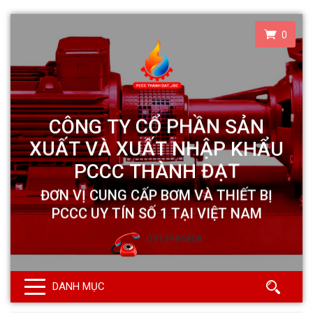
0
0913985808
DANH MỤC