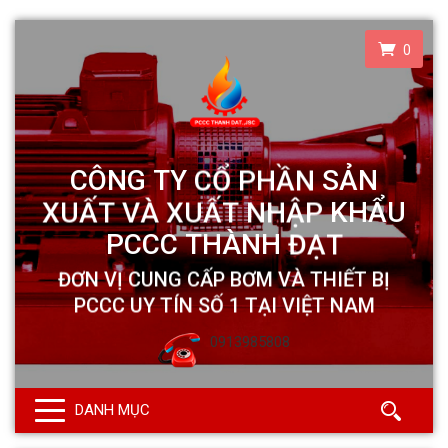
0
0913985808
DANH MỤC