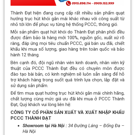
Thành Đạt hiện đang cung cấp rất nhiều sản phẩm quạt
hướng trục hút khói gắn mái khác nhau với công suất từ
nhỏ tới lớn để phục vụ từng hệ thống PCCC, thông gió.
Mỗi sản phẩm quạt hút khói do Thành Đạt phân phối đều
được đảm bảo là hàng mới 100%, nguồn gốc, xuất xứ rõ
ràng, đáp ứng mọi tiêu chuẩn PCCC, giá bán ưu đãi, chiết
khấu khi mua số lượng, giao hàng trên toàn quốc và bảo
hành 12 tháng.
Bên cạnh đó, đội ngũ nhân viên kinh doanh, nhân viên kỹ
thuật của PCCC Thành Đạt đều có chuyên môn được
đào tạo bài bản, có kinh nghiệm sẽ luôn sẵn sàng để hỗ
trợ khách hàng trong suốt quá trình lựa chọn, lắp đặt và
sử dụng sản phẩm.
Để tìm mua quạt hướng trục hút khói gắn mái chính hãng,
chất lượng cùng mức giá ưu đãi khi mua ở PCCC Thành
Đạt, Quý khách vui lòng liên hệ:
CÔNG TY CỔ PHẦN SẢN XUẤT VÀ XUẤT NHẬP KHẨU
PCCC THÀNH ĐẠT
Showroom tại Hà Nội :
34 Đường Láng – Đống Đa –
Hà Nội